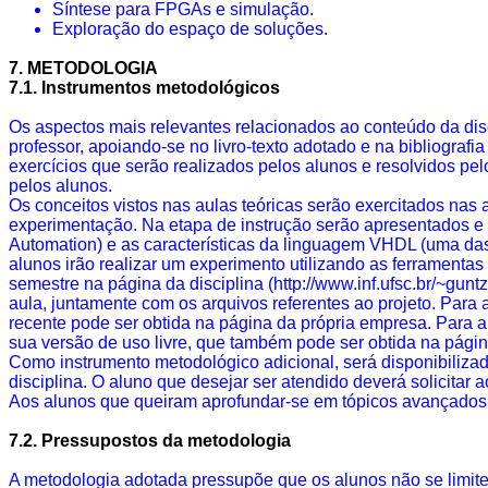
Síntese para
FPGAs
e simulação.
Exploração do espaço de soluções.
7. METODOLOGIA
7.1. Instrumentos metodológicos
Os aspectos mais relevantes relacionados ao conteúdo da disci
professor, apoiando-se no livro-texto adotado e na bibliogra
exercícios que serão realizados pelos alunos e resolvidos pelo
pelos alunos.
Os conceitos vistos nas aulas teóricas serão exercitados nas 
experimentação. Na etapa de instrução serão apresentados e i
Automation
) e as características da linguagem VHDL (uma das
alunos irão realizar um experimento utilizando as ferramentas
semestre na página da disciplina (http://www.inf.ufsc.br/~gun
aula, juntamente com os arquivos referentes ao projeto. Para a
recente pode ser obtida na página da própria empresa. Para a
sua versão de uso livre, que também pode ser obtida na pági
Como instrumento metodológico adicional, será disponibiliza
disciplina. O aluno que desejar ser atendido deverá solicita
Aos alunos que queiram aprofundar-se em tópicos avançados, s
7.2. Pressupostos da metodologia
A metodologia adotada pressupõe que os alunos não se limitem 