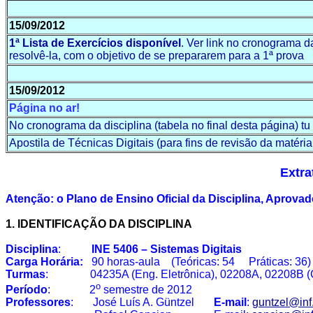
15/09/2012
1ª
Lista
de
Exercícios
disponível
. Ver link no cronograma d
resolvê-la, com o objetivo de se prepararem para a 1ª prova
15/09/2012
Página
no ar!
No
cronograma
da
disciplina
(tabela no final desta página) tu
Apostila
de
Técnicas
Digitais (para fins de revisão da matér
Extra
Atenção: o Plano de Ensino Oficial da Disciplina, Aprova
1. IDENTIFICAÇÃO DA DISCIPLINA
Disciplina
:
INE 5406 – Sistemas Digitais
Carga Horária:
90 horas-aula (Teóricas: 54 Práticas: 36)
Turmas
: 04235A (Eng. Eletrônica), 02208A, 02208B (C
o
Período
: 2
semestre de 2012
Professores
: José Luís A.
Güntzel
E-mail
:
guntzel@inf.