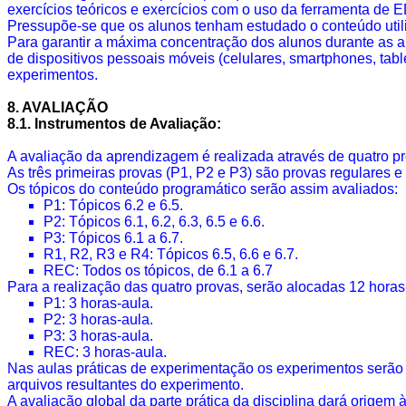
exercícios teóricos e exercícios com o uso da ferramenta de
Pressupõe-se que os alunos tenham estudado o conteúdo utiliza
Para garantir a máxima concentração dos alunos durante as aul
de dispositivos pessoais móveis (celulares,
smartphones
,
tabl
experimentos.
8. AVALIAÇÃO
8.1. Instrumentos de Avaliação:
A avaliação da aprendizagem é realizada através de quatro pro
As três primeiras provas (P1, P2 e P3) são provas regulares 
Os tópicos do conteúdo programático serão assim avaliados:
P1: Tópicos 6.2 e 6.5.
P2: Tópicos 6.1, 6.2, 6.3, 6.5 e 6.6.
P3: Tópicos 6.1 a 6.7.
R1, R2, R3 e R4: Tópicos 6.5, 6.6 e 6.7.
REC: Todos os tópicos, de 6.1 a 6.7
Para a realização das quatro provas, serão alocadas 12 horas-
P1: 3 horas-aula.
P2: 3 horas-aula.
P3: 3 horas-aula.
REC: 3 horas-aula.
Nas aulas práticas de experimentação os experimentos serão r
arquivos resultantes do experimento.
A avaliação global da parte prática da disciplina dará origem 