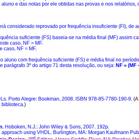
 aluno e das notas por ele obtidas nas provas e nos relatórios, 
erá considerado reprovado por
frequência
insuficiente (FI), de
equência
suficiente (FS) baseia-se na média final (MF) assim c
este caso, NF = MF.
e caso, NF = MF.
, o aluno com
frequência
suficiente (FS) e média final no período
e parágrafo 3º do artigo 71 desta resolução, ou seja:
NF = (MF 
Ls
. Porto Alegre:
Bookman
, 2008. ISBN 978-85-7780-190-9.
(A
biblioteca.
)
n.
Hoboken, N.J.: John Wiley & Sons, 2007. 192p.
approach using VHDL. Burlington, MA: Morgan Kaufmann Publ
nd