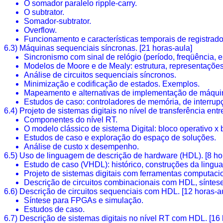
O somador paralelo
ripple-carry
.
O
subtrator
.
Somador-subtrator
.
Overflow.
Funcionamento e características temporais de registrado
6.3) Máquinas
sequenciais
síncronas. [21 horas-aula]
Sincronismo com sinal de relógio (período, freqüência, 
Modelos de Moore e de
Mealy
: estrutura, representaçõ
Análise de circuitos
sequenciais
síncronos.
Minimização e codificação de estados. Exemplos.
Mapeamento e alternativas de implementação de máqui
Estudos de caso: controladores de memória, de interru
6.4) Projeto de sistemas digitais no nível de transferência entr
Componentes do nível RT.
O modelo clássico de sistema Digital: bloco operativo x b
Estudos de caso e exploração do espaço de soluções.
Análise de custo x desempenho.
6.5) Uso de linguagem de descrição de hardware (HDL). [8 ho
Estudo de caso (VHDL): histórico, construções da ling
Projeto de sistemas digitais com ferramentas computaci
Descrição de circuitos
combinacionais
com HDL, síntese
6.6) Descrição de circuitos
sequenciais
com HDL. [12 horas-au
Síntese para
FPGAs
e simulação.
Estudos de caso.
6.7) Descrição de sistemas digitais no nível RT com HDL. [16 