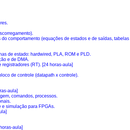
res.
escorregamento).
es do comportamento (equações de estados e de saídas, tabelas 
nas de estado:
hardwired
, PLA, ROM e PLD.
pção e de DMA.
e registradores (RT). [24 horas-aula]
loco de controle (
datapath
x controle).
ras-aula]
uagem, comandos, processos.
onais.
 e simulação para
FPGAs
.
la]
horas-aula]