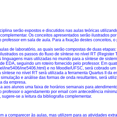
plina serão expostos e discutidos nas aulas teóricas utilizand
fia complementar. Os conceitos apresentados serão ilustrados p
 professor em sala de aula. Para a fixação destes conceitos, o 
aulas de laboratório, as quais serão compostas de duas etapas:
lustrados os passos do fluxo de síntese no nível RT (
Register
 linguagens mais utilizadas no mundo para a síntese de sistem
 de EDA, seguindo um roteiro fornecido pelo professor. Em quatr
tzel/ine5406/ine5406.html) e no
Moodle
/UFSC, será cobrado um re
 síntese no nível RT será utilizada a ferramenta
Quartus
II da e
 simulação e análise das formas de onda resultantes, será util
na da empresa.
da aos alunos uma faixa de horários semanais para atendimento
r ao professor o agendamento por email com antecedência mínim
ugere-se a leitura da bibliografia complementar.
a comparecer às aulas, mas utilizem para as atividades extra-c