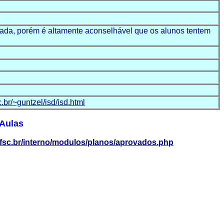
obrada, porém é altamente aconselhável que os alunos tentem
c.br/~guntzel/isd/isd.html
 Aulas
.ufsc.br/interno/modulos/planos/aprovados.php