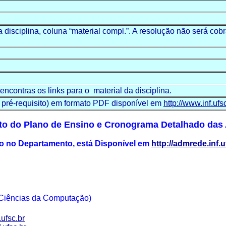
a disciplina, coluna “material compl.”. A resolução não será c
 encontras os links para
o material
da disciplina.
ia pré-requisito) em formato PDF disponível em
http://www.inf.ufs
to do Plano de Ensino e Cronograma Detalhado das
do no Departamento, está Disponível em
http://admrede.inf
iências da Computação)
ufsc.br