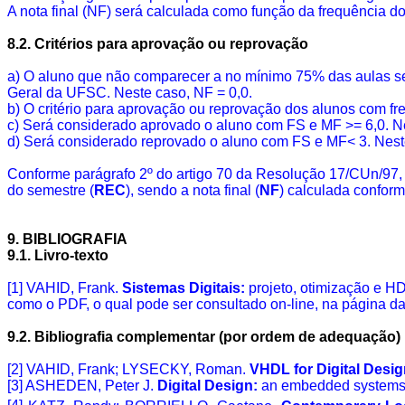
A nota final (NF) será calculada como função da
frequência
do
8.2. Critérios para aprovação ou reprovação
a) O aluno que não comparecer a no mínimo 75% das aulas s
Geral da UFSC. Neste caso, NF = 0,0.
b) O critério para aprovação ou reprovação dos alunos com
fr
c) Será considerado aprovado o aluno com FS e MF >= 6,0. N
d) Será considerado reprovado o aluno com FS e MF< 3. Nest
Conforme parágrafo 2º do artigo 70 da Resolução 17/
CUn
/97
do semestre (
REC
), sendo a nota final (
NF
) calculada conform
9. BIBLIOGRAFIA
9.1. Livro-texto
[1] VAHID, Frank.
Sistemas Digitais:
projeto, otimização e
HD
como o PDF, o qual pode ser consultado on-line, na página da 
9.2. Bibliografia complementar (por ordem de adequação)
[2] VAHID, Frank; LYSECKY, Roman.
VHDL for Digital Desig
[3] ASHEDEN, Peter J.
Digital Design:
an embedded systems 