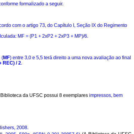
conforme formalizado a seguir.
 acordo com o artigo 73, do Capítulo I, Seção IX do Regimento
alculada: MF = (P1 + 2xP2 + 2xP3 + MP)/6.
 (
MF
) entre 3,0 e 5,5 terá direito a uma nova avaliação ao final
+ REC) / 2
.
 Biblioteca da UFSC possui 8 exemplares
impressos, bem
ishers, 2008.