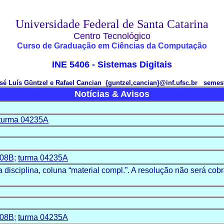
Universidade Federal de Santa Catarina
Centro Tecnológico
Curso de Graduação em Ciências da Computação
INE 5406 - Sistemas Digitais
osé Luís
Güntzel
e Rafael
Cancian
{
guntzel
,
cancian
}@inf.ufsc.br semest
Notícias & Avisos
turma
04235A
08B
;
turma
04235A
a
disciplina
,
coluna
“material
compl
.
”.
A
resolução
não
será
cob
208B
;
turma 04235A