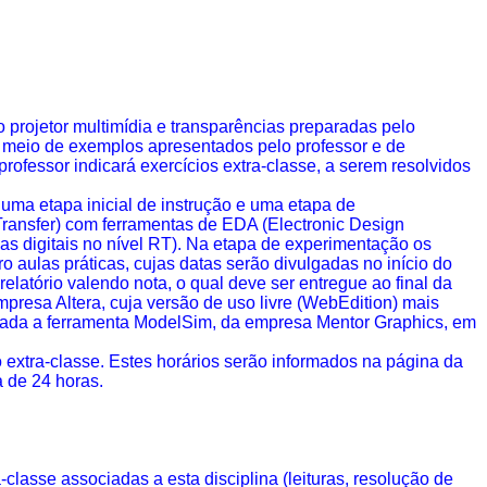
o projetor multimídia e transparências preparadas pelo
or meio de exemplos apresentados pelo professor e de
professor indicará exercícios extra-classe, a serem resolvidos
 uma etapa inicial de instrução e uma etapa de
Transfer
) com ferramentas de EDA (
Electronic
Design
as digitais no nível RT). Na etapa de experimentação os
o aulas práticas, cujas datas serão divulgadas no início do
latório valendo nota, o qual deve ser entregue ao final da
mpresa Altera, cuja versão de uso livre (
WebEdition
) mais
izada a ferramenta
ModelSim
, da empresa Mentor
Graphics
, em
 extra-classe. Estes horários serão informados na página da
a de 24 horas.
lasse associadas a esta disciplina (leituras, resolução de