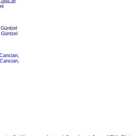
.ufsc.br
ml
/
Güntzel
/
Güntzel
Cancian
,
Cancian
,