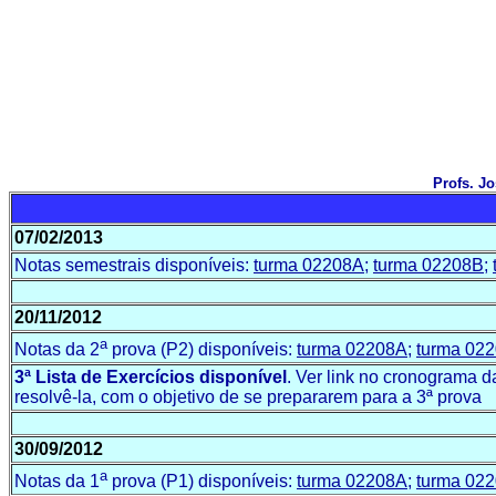
Profs. J
07/02/2013
Notas
semestrais
disponíveis
:
turma
02208A
;
turma
02208B
;
20/11/2012
a
Notas
da
2
prova
(P2)
disponíveis
:
turma
02208A
;
turma
022
3ª
Lista
de
Exercícios
disponível
.
Ver
link no
cronograma
d
resolvê
-la, com o
objetivo
de se
prepararem
para
a 3ª
prova
30/09/2012
a
Notas
da
1
prova
(P1) disponíveis:
turma 02208A
;
turma 02