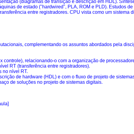
sentação (diagramas de transição e descrição em HDL). Síntese
quinas de estado ("
hardwired
", PLA, ROM e PLD). Estudos de 
ransferência entre registradores. CPU vista como um sistema dig
tacionais, complementando os assuntos abordados pela discipli
x controle), relacionando-o com a organização de processador
ível RT (transferência entre registradores).
s no nível RT.
scrição de hardware (HDL) e com o fluxo de projeto de sistema
aço de soluções no projeto de sistemas digitais.
aula]