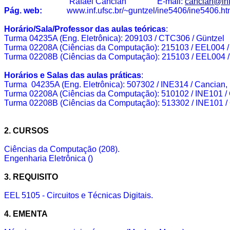
Rafael
Cancian
E-mail
:
cancian@inf
Pág. web:
www.inf.ufsc.br/~guntzel/ine5406/ine5406.ht
Horário/Sala/Professor das aulas teóricas
:
Turma
04235A (
Eng. Eletrônica
): 209103
/ CTC306 /
Güntzel
Turma 02208A (Ciências da Computação):
215103
/ EEL004 
Turma 02208B (Ciências da Computação):
215103
/ EEL004 
Horários e Salas das aulas práticas
:
Turma
04235A (Eng. Eletrônica): 507302 / INE314 /
Cancian
,
Turma 02208A (Ciências da Computação): 510102 / INE101 /
Turma 02208B (Ciências da Computação): 513302 / INE101 /
2. CURSOS
Ciências da Computação (208).
Engenharia Eletrônica ()
3. REQUISITO
EEL 5105 - Circuitos e Técnicas Digitais.
4. EMENTA