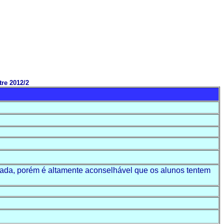
re 2012/2
rada
,
porém
é
altamente
aconselhável
que
os
alunos
tentem