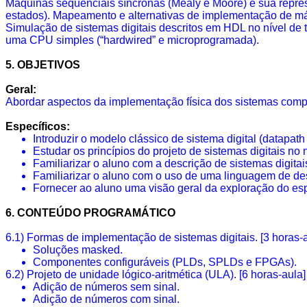
Máquinas
sequenciais
síncronas (
Mealy
e Moore) e sua repre
estados). Mapeamento e alternativas de implementação de má
Simulação de sistemas digitais descritos em HDL no nível de t
uma CPU simples (“
hardwired
” e
microprogramada
).
5. OBJETIVOS
Geral:
Abordar aspectos da implementação física dos sistemas compu
Específicos:
Introduzir o modelo clássico de sistema digital (
datapath
Estudar os princípios do projeto de sistemas digitais no n
Familiarizar o aluno com a descrição de sistemas digitai
Familiarizar o aluno com o uso de uma linguagem de de
Fornecer ao aluno uma visão geral da exploração do esp
6. CONTEÚDO PROGRAMÁTICO
6.1) Formas de implementação de sistemas digitais. [3 horas-
Soluções
masked
.
Componentes configuráveis (
PLDs
,
SPLDs
e
FPGAs
).
6.2) Projeto de unidade lógico-aritmética (ULA). [6 horas-aula]
Adição de números sem sinal.
Adição de números com sinal.