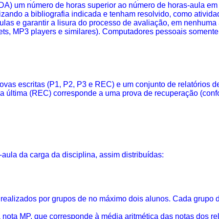
 EDA) um número de horas superior ao número de horas-aula em 
ndo a bibliografia indicada e tenham resolvido, como atividade
as e garantir a lisura do processo de avaliação, em nenhuma au
ets
, MP3 players e similares). Computadores pessoais somente
vas escritas (P1, P2, P3 e REC) e um conjunto de relatórios de
e a última (REC) corresponde a uma prova de recuperação (confo
aula da carga da disciplina, assim distribuídas:
ealizados por grupos de no máximo dois alunos. Cada grupo deve
à nota MP, que corresponde à média aritmética das notas dos rel