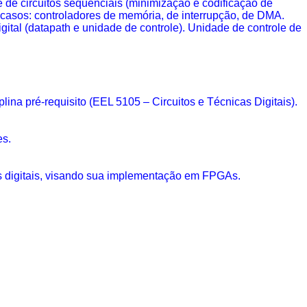
 de circuitos
sequenciais
(minimização e codificação de
casos: controladores de memória, de interrupção, de DMA.
ital (
datapath
e unidade de controle). Unidade de controle de
na pré-requisito (EEL 5105 – Circuitos e Técnicas Digitais).
es.
s digitais, visando sua implementação em
FPGAs
.