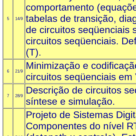
comportamento (equações
tabelas de transição, di
5
14/9
de circuitos seqüenciais 
circuitos seqüenciais. Def
(T).
Minimização e codificaçã
6
21/9
circuitos seqüenciais em
Descrição de circuitos 
7
28/9
síntese e simulação.
Projeto de Sistemas Digit
Componentes do nível R