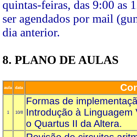
quintas-feiras, das 9:00 as
ser agendados por mail (
gun
dia anterior.
8. PLANO DE AULAS
Co
aula
data
Formas de implementação
Introdução à Linguagem 
1
10/8
o Quartus II da Altera.