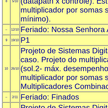
(datapath x controle). Es
8
5/10
multiplicador por somas s
mínimo).
Feriado: Nossa Senhora 
--
12/10
P1
9
19/10
Projeto de Sistemas Digit
caso. Projeto do multipl
(sol.2- máx. desempenho
10
26/10
multiplicador por somas s
Multiplicadores Combinac
Feriado: Finados
--
2/11
Projeto de Sistemas Digit