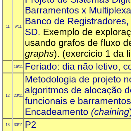
Barramentos x Multiplexa
Banco de Registradores,
11
9/11
SD.
Exemplo de exploraç
usando grafos de fluxo 
graphs
). (exercicio 1 da l
Feriado: dia não letivo,
--
16/11
Metodologia de projeto n
algoritmos de alocação d
12
23/11
funcionais e barramentos
Encadeamento
(chaining
P2
13
30/11