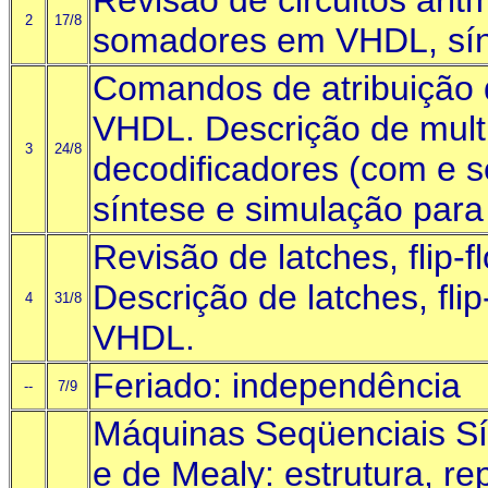
Revisão de circuitos arit
2
17/8
somadores em VHDL, sín
Comandos de atribuição
VHDL. Descrição de mult
3
24/8
decodificadores (com e
síntese e simulação par
Revisão de latches, flip-f
Descrição de latches, fli
4
31/8
VHDL.
Feriado: independência
--
7/9
Máquinas Seqüenciais S
e de Mealy: estrutura, r