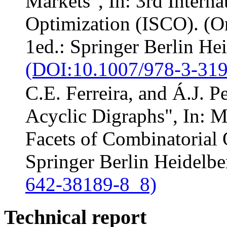
Markets", In: 3rd Inter
Optimization (ISCO). (Or
1ed.: Springer Berlin He
(DOI:10.1007/978-3-31
C.E. Ferreira, and Á.J. P
Acyclic Digraphs", In: M
Facets of Combinatorial 
Springer Berlin Heidelb
642-38189-8_8)
Technical report