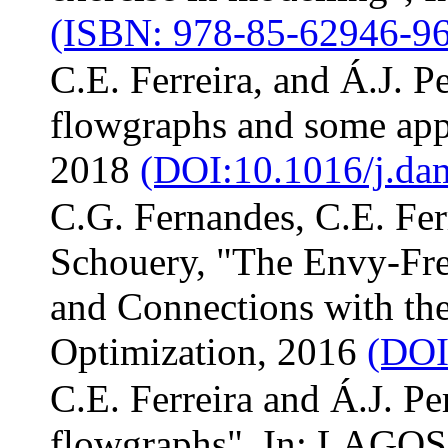
(ISBN: 978-85-62946-96
C.E. Ferreira, and Á.J. P
flowgraphs and some appl
2018
(DOI:10.1016/j.da
C.G. Fernandes, C.E. Ferr
Schouery, "The Envy-Fr
and Connections with th
Optimization, 2016
(DOI
C.E. Ferreira and Á.J. Pe
flowgraphs", In: LAGOS'